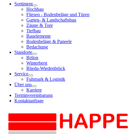
Sortiment
Hochbau
Fliesen - Bodenbeläge und Türen
Garten- & Landschaftsbau
Zäune & Tore
Tiefbau
Bauelemente
Bodenbeläge & Paneele
Bedachung
Standorte
Brilon
Winterberg
Rheda-Wiedenbrück
Service
Fuhrpark & Logistik
Über uns
Karriere
Terminvereinbarung
Kontaktanfrage