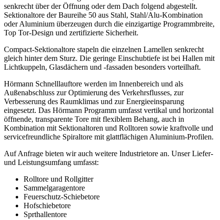
senkrecht über der Öffnung oder dem Dach folgend abgestellt.
Sektionaltore der Baureihe 50 aus Stahl, Stahl/Alu-Kombination
oder Aluminium überzeugen durch die einzigartige Programmbreite,
Top Tor-Design und zertifizierte Sicherheit.
Compact-Sektionaltore stapeln die einzelnen Lamellen senkrecht
gleich hinter dem Sturz. Die geringe Einschubtiefe ist bei Hallen mit
Lichtkuppeln, Glasdächern und -fassaden besonders vorteilhaft.
Hörmann Schnelllauftore werden im Innenbereich und als
Außenabschluss zur Optimierung des Verkehrsflusses, zur
Verbesserung des Raumklimas und zur Energieeinsparung
eingesetzt. Das Hörmann Programm umfasst vertikal und horizontal
öffnende, transparente Tore mit flexiblem Behang, auch in
Kombination mit Sektionaltoren und Rolltoren sowie kraftvolle und
servicefreundliche Spiraltore mit glattflächigen Aluminium-Profilen.
Auf Anfrage bieten wir auch weitere Industrietore an. Unser Liefer-
und Leistungsumfang umfasst:
Rolltore und Rollgitter
Sammelgaragentore
Feuerschutz-Schiebetore
Hofschiebetore
Sprthallentore