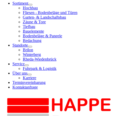
Sortiment
Hochbau
Fliesen - Bodenbeläge und Türen
Garten- & Landschaftsbau
Zäune & Tore
Tiefbau
Bauelemente
Bodenbeläge & Paneele
Bedachung
Standorte
Brilon
Winterberg
Rheda-Wiedenbrück
Service
Fuhrpark & Logistik
Über uns
Karriere
Terminvereinbarung
Kontaktanfrage