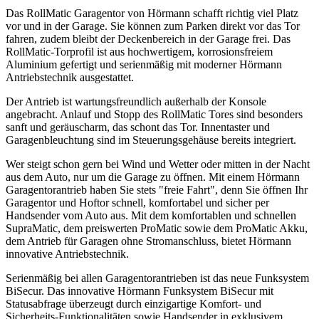
Das RollMatic Garagentor von Hörmann schafft richtig viel Platz
vor und in der Garage. Sie können zum Parken direkt vor das Tor
fahren, zudem bleibt der Deckenbereich in der Garage frei. Das
RollMatic-Torprofil ist aus hochwertigem, korrosionsfreiem
Aluminium gefertigt und serienmäßig mit moderner Hörmann
Antriebstechnik ausgestattet.
Der Antrieb ist wartungsfreundlich außerhalb der Konsole
angebracht. Anlauf und Stopp des RollMatic Tores sind besonders
sanft und geräuscharm, das schont das Tor. Innentaster und
Garagenbleuchtung sind im Steuerungsgehäuse bereits integriert.
Wer steigt schon gern bei Wind und Wetter oder mitten in der Nacht
aus dem Auto, nur um die Garage zu öffnen. Mit einem Hörmann
Garagentorantrieb haben Sie stets "freie Fahrt", denn Sie öffnen Ihr
Garagentor und Hoftor schnell, komfortabel und sicher per
Handsender vom Auto aus. Mit dem komfortablen und schnellen
SupraMatic, dem preiswerten ProMatic sowie dem ProMatic Akku,
dem Antrieb für Garagen ohne Stromanschluss, bietet Hörmann
innovative Antriebstechnik.
Serienmäßig bei allen Garagentorantrieben ist das neue Funksystem
BiSecur. Das innovative Hörmann Funksystem BiSecur mit
Statusabfrage überzeugt durch einzigartige Komfort- und
Sicherheits-Funktionalitäten sowie Handsender in exklusivem